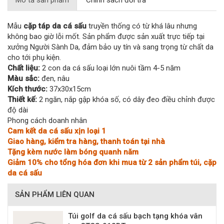
Mô tả sản phẩm
Chính sách đổi trả
Mẫu
cặp táp da cá sấu
truyền thống có từ khá lâu nhưng
không bao giờ lỗi mốt. Sản phẩm được sản xuất trực tiếp tại
xưởng Người Sành Da, đảm bảo uy tín và sang trọng từ chất da
cho tới phụ kiện.
Chất liệu:
2 con da cá sấu loại lớn nuôi tầm 4-5 năm
Màu sắc:
đen, nâu
Kích thước:
37x30x15cm
Thiết kế:
2 ngăn, nắp gập khóa số, có dây đeo điều chỉnh được
độ dài
Phong cách doanh nhân
Cam kết da cá sấu xịn loại 1
Giao hàng, kiểm tra hàng, thanh toán tại nhà
Tặng kèm nước làm bóng quanh năm
Giảm 10% cho tổng hóa đơn khi mua từ 2 sản phẩm túi, cặp
da cá sấu
SẢN PHẨM LIÊN QUAN
Túi golf da cá sấu bạch tạng khóa vân