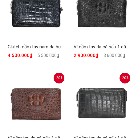
Clutch cầm tay nam da bụng cá sấu 1 dây kéo khóa số màu đen CTCS914-D
Ví cầm tay da cá sấu 1 dây kéo khóa số, có ngăn đựng thẻ màu đen CTCS911-D
4.500.000₫
2.900.000₫
5.500.000₫
3.600.000₫
-20%
-20%