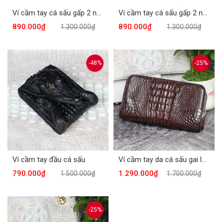
Ví cầm tay cá sấu gấp 2 nam nữ CTCS-850D
Ví cầm tay cá sấu gấp 2 nam nữ CTCS-850N
890.000₫
890.000₫
1.300.000₫
1.300.000₫
-48%
-25%
Ví cầm tay đầu cá sấu
Ví cầm tay da cá sấu gai lưng màu nâu VSC981-N
790.000₫
1.290.000₫
1.500.000₫
1.700.000₫
-25%