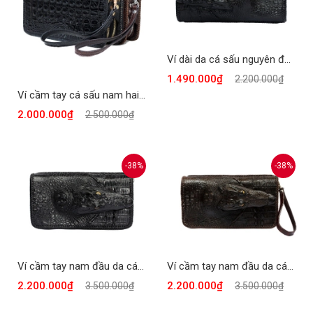
Ví dài da cá sấu nguyên đầu CTCS852-D
1.490.000₫
2.200.000₫
Ví cầm tay cá sấu nam hai dây kéo đan viền CTCS853
2.000.000₫
2.500.000₫
-38%
-38%
Ví cầm tay nam đầu da cá sấu CTCS851-D
Ví cầm tay nam đầu da cá sấu CTCS851-N
2.200.000₫
2.200.000₫
3.500.000₫
3.500.000₫