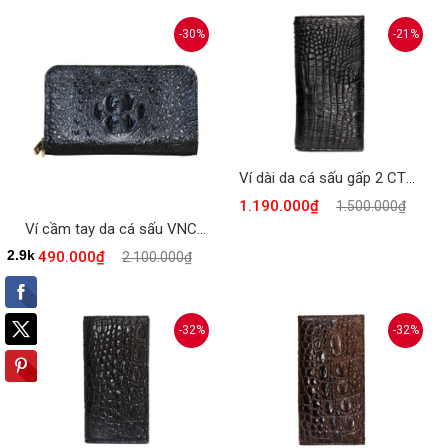
-30%
-21%
Ví dài da cá sấu gấp 2 CTCS-851D
1.190.000₫
1.500.000₫
Ví cầm tay da cá sấu VNCS-902
1.490.000₫
2.100.000₫
-32%
-32%