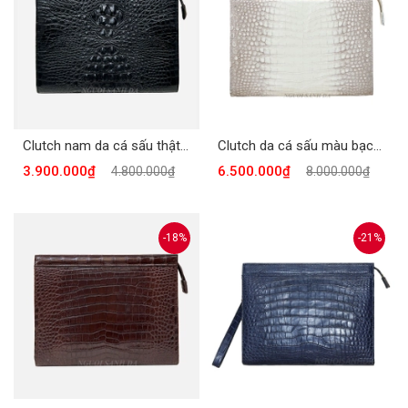
Clutch nam da cá sấu thật khóa số, Ví cầm tay da cá sấu VCT985-D
Clutch da cá sấu màu bạch tạng, ví cầm tay nam da cá sấu VCT-985BT
3.900.000₫
6.500.000₫
4.800.000₫
8.000.000₫
-18%
-21%