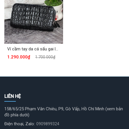
Ví cầm tay da cá sấu gai lưng màu đen VSC981-D
1.290.000₫
1.700.000₫
LIÊN HỆ
158/65/25 Phạm Văn Chiêu, P9, Gò Vấp, Hồ Chí Minh (xem bản
đồ phía dưới)
Điện thoại, Zalo:
0909899324