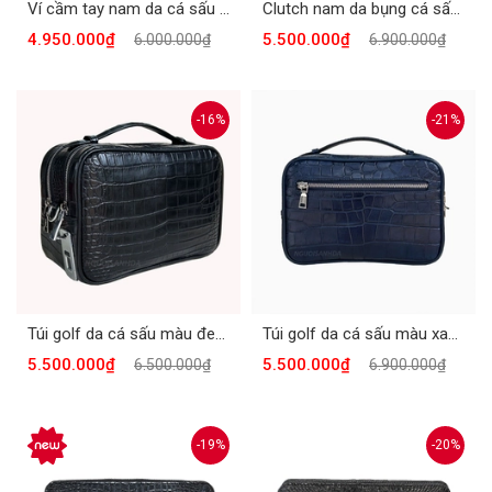
Ví cầm tay nam da cá sấu khóa số màu nâu CTCS-985N
Clutch nam da bụng cá sấu màu xanh navy thật khóa số, Ví cầm tay da cá sấu VCT-985XN
4.950.000₫
5.500.000₫
6.000.000₫
6.900.000₫
-16%
-21%
Túi golf da cá sấu màu đen khóa vân tay CTCS-913D
Túi golf da cá sấu màu xanh navy khóa vân tay CTCS-913X
5.500.000₫
5.500.000₫
6.500.000₫
6.900.000₫
-19%
-20%