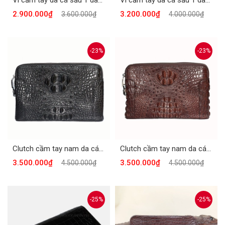
Ví cầm tay da cá sấu 1 dây kéo khóa số, có ngăn đựng thẻ màu nâu CTCS911-N
Ví cầm tay da cá sấu 1 dây kéo khóa số, có ngăn đựng thẻ da bụng màu đen CTCS912-D
2.900.000₫
3.200.000₫
3.600.000₫
4.000.000₫
-23%
-23%
Clutch cầm tay nam da cá sấu 2 dây kéo khóa số màu đen CTCS910-D
Clutch cầm tay nam da cá sấu 2 ngăn khóa số màu nâu CTCS910-N
3.500.000₫
3.500.000₫
4.500.000₫
4.500.000₫
-25%
-25%