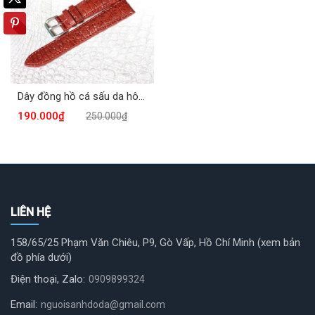
Dây đồng hồ cá sấu da hông DDH-611ND
190.000₫
250.000₫
LIÊN HỆ
158/65/25 Phạm Văn Chiêu, P9, Gò Vấp, Hồ Chí Minh (xem bản
đồ phía dưới)
Điện thoại, Zalo:
0909899324
Email:
nguoisanhdoda@gmail.com