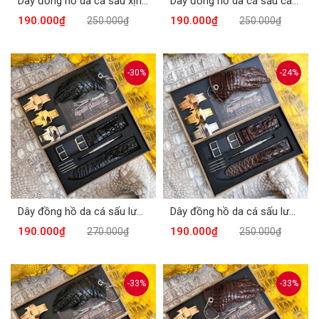
Dây đồng hồ da cá sấu xịn màu nâu DDH-615N
Dây đồng hồ da cá sấu cao cấp màu đen DDH-615D
190.000₫
190.000₫
250.000₫
250.000₫
-30%
-24%
Dây đồng hồ da cá sấu lườn tay màu đen DDH609-D
Dây đồng hồ da cá sấu lườn tay màu nâu DDH-609N
190.000₫
190.000₫
270.000₫
250.000₫
-33%
-33%