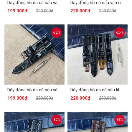
Dây đồng hồ da cá sấu vân bụng nâu đất DDH-606N
Dây đồng hồ cá sấu vân ô vuông khóa bướm DDH621-N
199.000₫
220.000₫
290.000₫
290.000₫
-32%
-25%
Dây đồng hồ da cá sấu vân bụng màu đen DDH606-D
Dây đồng hồ da cá sấu khóa bướm vân ô vuông DDH621-D
199.000₫
220.000₫
290.000₫
290.000₫
-32%
-38%