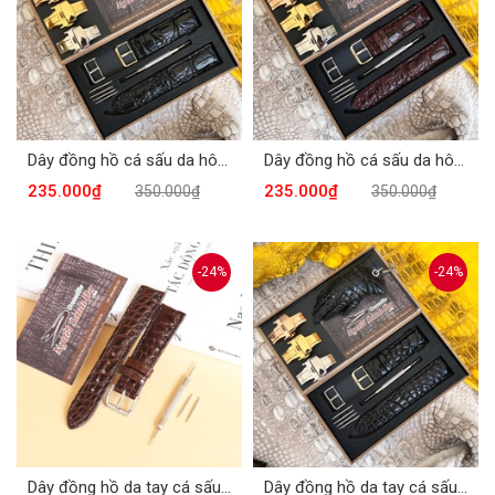
Dây đồng hồ cá sấu da hông hạt DDH-611D
Dây đồng hồ cá sấu da hông hạt màu nâu DDH-611N
235.000₫
235.000₫
350.000₫
350.000₫
-24%
-24%
Dây đồng hồ da tay cá sấu màu nâu DH-608N
Dây đồng hồ da tay cá sấu màu đen Dh-608D