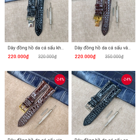
Dây đồng hồ da cá sấu khóa bướm vân hạt màu đen DDH620-D
Dây đồng hồ da cá sấu vân hạt khóa bướm DDH620-N
220.000₫
220.000₫
320.000₫
350.000₫
-24%
-24%