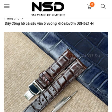
0
Toggle
navigation
Trang chủ
Dây đồng hồ cá sấu vân ô vuông khóa bướm DDH621-N