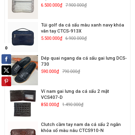
6.500.000₫
7.900.000₫
Túi golf da cá sấu màu xanh navy khóa
vân tay CTCS-913X
5.500.000₫
6.900.000₫
Dép quai ngang da cá sấu gai lưng DCS-
730
590.000₫
790.000₫
Ví nam gai lưng da cá sấu 2 mặt
VCS407-D
850.000₫
1.490.000₫
Clutch cầm tay nam da cá sấu 2 ngăn
khóa số màu nâu CTCS910-N