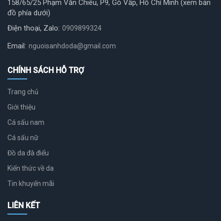
158/65/25 Phạm Văn Chiêu, P9, Gò Vấp, Hồ Chí Minh (xem bản
đồ phía dưới)
Điện thoại, Zalo:
0909899324
Email:
nguoisanhdoda@gmail.com
CHÍNH SÁCH HỖ TRỢ
Trang chủ
Giới thiệu
Cá sấu nam
Cá sấu nữ
Đồ da đà điểu
Kiến thức về da
Tin khuyến mãi
LIÊN KẾT