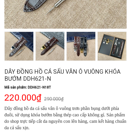
DÂY ĐỒNG HỒ CÁ SẤU VÂN Ô VUÔNG KHÓA
BƯỚM DDH621-N
Mã sản phẩm: DDH621-N18T
220.000₫
290.000₫
Dây đồng hồ da cá sấu vân ô vuông trơn phần bụng dưới phía
đuôi, sử dụng khóa bướm bằng thép cao cấp không gỉ. Sản phẩm
do shop trực tiếp cắt da nguyên con lên hàng, cam kết hàng chuẩn
da cá sấu xịn.