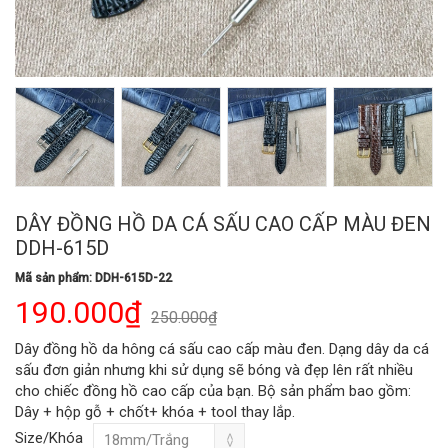
DÂY ĐỒNG HỒ DA CÁ SẤU CAO CẤP MÀU ĐEN
DDH-615D
Mã sản phẩm: DDH-615D-22
190.000₫
250.000₫
Dây đồng hồ da hông cá sấu cao cấp màu đen. Dạng dây da cá
sấu đơn giản nhưng khi sử dụng sẽ bóng và đẹp lên rất nhiều
cho chiếc đồng hồ cao cấp của bạn. Bộ sản phẩm bao gồm:
Dây + hộp gỗ + chốt+ khóa + tool thay lắp.
Size/Khóa