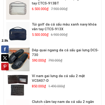
tay CTCS-913BT
6.500.000₫
7.900.000₫
Túi golf da cá sấu màu xanh navy khóa
vân tay CTCS-913X
5.500.000₫
6.900.000₫
Dép quai ngang da cá sấu gai lưng DCS-
730
590.000₫
790.000₫
Ví nam gai lưng da cá sấu 2 mặt
VCS407-D
850.000₫
1.490.000₫
Clutch cầm tay nam da cá sấu 2 ngăn