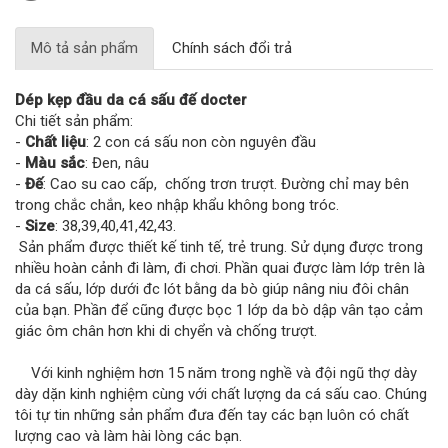
Mô tả sản phẩm
Chính sách đổi trả
Dép kẹp đầu da cá sấu đế docter
Chi tiết sản phẩm:
-
Chất liệu
: 2 con cá sấu non còn nguyên đầu
-
Màu sắc
: Đen, nâu
-
Đế
: Cao su cao cấp, chống trơn trượt. Đường chỉ may bên
trong chắc chắn, keo nhập khẩu không bong tróc.
-
Size
: 38,39,40,41,42,43.
Sản phẩm được thiết kế tinh tế, trẻ trung. Sử dụng được trong
nhiều hoàn cảnh đi làm, đi chơi. Phần quai được làm lớp trên là
da cá sấu, lớp dưới đc lót bằng da bò giúp nâng niu đôi chân
của bạn. Phần để cũng được bọc 1 lớp da bò dập vân tạo cảm
giác ôm chân hơn khi di chyển và chống trượt.
Với kinh nghiệm hơn 15 năm trong nghề và đội ngũ thợ dày
dày dặn kinh nghiệm cùng với chất lượng da cá sấu cao. Chúng
tôi tự tin những sản phẩm đưa đến tay các bạn luôn có chất
lượng cao và làm hài lòng các bạn.