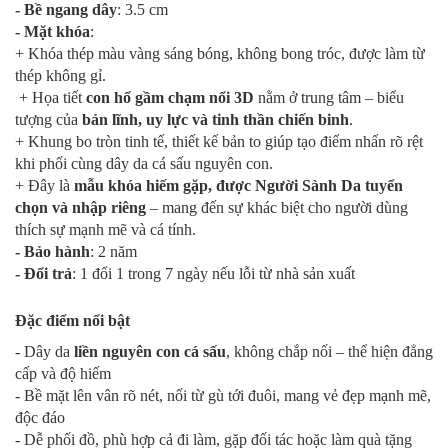
- Bề ngang dây
: 3.5 cm
- Mặt khóa
:
+ Khóa thép màu vàng sáng bóng, không bong tróc, được làm từ
thép không gỉ.
+ Họa tiết
con hổ gầm chạm nổi 3D
nằm ở trung tâm – biểu
tượng của
bản lĩnh, uy lực và tinh thần chiến binh
.
+ Khung bo tròn tinh tế, thiết kế bản to giúp tạo điểm nhấn rõ rệt
khi phối cùng dây da cá sấu nguyên con.
+ Đây là
mẫu khóa hiếm gặp, được Người Sành Da tuyển
chọn và nhập riêng
– mang đến sự khác biệt cho người dùng
thích sự mạnh mẽ và cá tính.
- Bảo hành
: 2 năm
- Đổi trả
: 1 đổi 1 trong 7 ngày nếu lỗi từ nhà sản xuất
Đặc điểm nổi bật
- Dây da
liền nguyên con cá sấu
, không chắp nối – thể hiện đẳng
cấp và độ hiếm
- Bề mặt lên vân rõ nét, nối từ gù tới đuôi, mang vẻ đẹp mạnh mẽ,
độc đáo
- Dễ phối đồ, phù hợp cả đi làm, gặp đối tác hoặc làm quà tặng