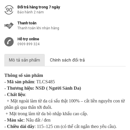
Đổi trả hàng trong 7 ngày
Bảo hành 2 năm
Thanh toán
Thanh toán khi nhận hàng
Hỗ trợ online
0909 899 324
Mô tả sản phẩm
Chính sách đổi trả
Thông số sản phẩm
- Mã sản phẩm
: TLCS485
- Thương hiệu: NSD ( Người Sành Da)
- Chất liệu
:
+ Mặt ngoài làm từ da cá sấu thật 100% – cắt liền nguyên con từ
phần gù qua thân tới đuôi.
+ Mặt trong làm từ da bò nhập khẩu cao cấp.
- Màu sắc
: Nâu đất / đen
- Chiều dài dây
: 115–125 cm (có thể cắt ngắn theo yêu cầu).