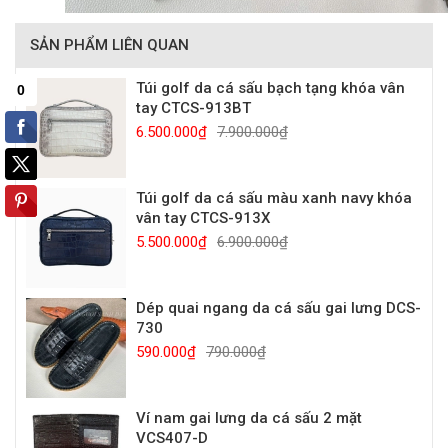
SẢN PHẨM LIÊN QUAN
Túi golf da cá sấu bạch tạng khóa vân
tay CTCS-913BT
6.500.000₫
7.900.000₫
Túi golf da cá sấu màu xanh navy khóa
vân tay CTCS-913X
5.500.000₫
6.900.000₫
Dép quai ngang da cá sấu gai lưng DCS-
730
590.000₫
790.000₫
Ví nam gai lưng da cá sấu 2 mặt
VCS407-D