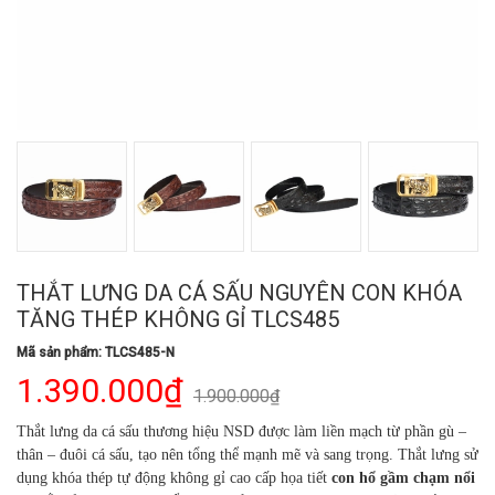
THẮT LƯNG DA CÁ SẤU NGUYÊN CON KHÓA
TĂNG THÉP KHÔNG GỈ TLCS485
Mã sản phẩm: TLCS485-N
1.390.000₫
1.900.000₫
Thắt lưng da cá sấu thương hiệu NSD được làm liền mạch từ phần gù –
thân – đuôi cá sấu, tạo nên tổng thể mạnh mẽ và sang trọng. Thắt lưng sử
dụng khóa thép tự động không gỉ cao cấp họa tiết
con hổ gầm chạm nổi