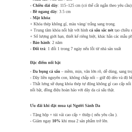
- Chiều dài dây
: 115–125 cm (có thể cắt ngắn theo yêu cầu)
- Bề ngang dây
: 3.5 cm
- Mặt khóa
:
+ Khóa thép không gỉ, màu vàng/ trắng sang trọng.
+ Trung tâm khóa nổi bật với hình
cá sấu sắc nét
tạo chiều 
+ Số lượng giới hạn, thiết kế riêng biệt, khác hẳn các mẫu ph
- Bảo hành
: 2 năm
- Đổi trả
: 1 đổi 1 trong 7 ngày nếu lỗi từ nhà sản xuất
Đặc điểm nổi bật
-
Da bụng cá sấu
– mềm, mịn, vân lớn rõ, dễ dùng, sang tr
- Dây liền nguyên con, không chắp nối – giữ độ dẻo và độ b
- Thắt lưng sử dụng khóa thép tự động không gỉ cao cấp nổi
nổi bật, đồng điệu hoàn hảo với dây da cá sấu thật.
Ưu đãi khi đặt mua tại Người Sành Da
- Tặng hộp + túi vải cao cấp + thiệp ( nếu yêu cầu ).
- Giảm ngay
10%
khi mua 2 sản phẩm trở lên.