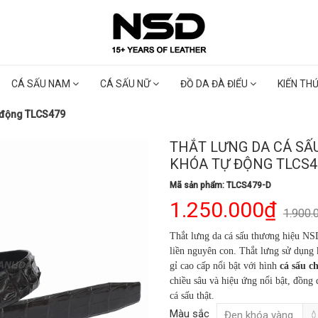
CÁ SẤU NAM
CÁ SẤU NỮ
ĐỒ DA ĐÀ ĐIỂU
KIẾN TH
ự động TLCS479
THẮT LƯNG DA CÁ SẤ
KHÓA TỰ ĐỘNG TLCS4
Mã sản phẩm: TLCS479-D
1.250.000₫
1.900.
Thắt lưng da cá sấu thương hiệu NS
liền nguyên con. Thắt lưng sử dụng
gỉ cao cấp nổi bật với hình
cá sấu c
chiều sâu và hiệu ứng nổi bật, đồng 
cá sấu thật.
Màu sắc