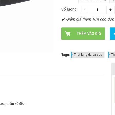
Số lượng
✔️ Giảm giá thêm 10% cho đơn
THÊM VÀO GIỎ
Tags:
That lung da ca sau
Th
 con, mềm và đều.