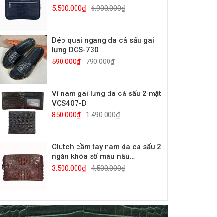
5.500.000₫
6.900.000₫
Dép quai ngang da cá sấu gai
lưng DCS-730
590.000₫
790.000₫
Ví nam gai lưng da cá sấu 2 mặt
VCS407-D
850.000₫
1.490.000₫
Clutch cầm tay nam da cá sấu 2
ngăn khóa số màu nâu
CTCS910-N
3.500.000₫
4.500.000₫