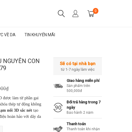
0
ỨC VỀ DA
TIN KHUYẾN MÃI
U NGUYÊN CON
Sẽ có tại nhà bạn
79
từ 1-7 ngày làm việc
Giao hàng miễn phí
Sản phẩm trên
000₫
500,000đ
D được làm từ phần gai
Đổi trả hàng trong 7
 khóa thép tự động không
ngày
hạm nổi 3D sắc nét
tạo
Bảo hành 2 năm
điệu hoàn hảo với dây da
Thanh toán
Thanh toán khi nhận