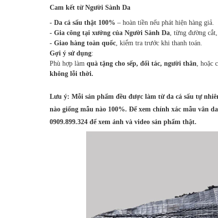
Cam kết từ Người Sành Da
- Da cá sấu thật 100%
– hoàn tiền nếu phát hiện hàng giả.
- Gia công tại xưởng của Người Sành Da
, từng đường cắt
- Giao hàng toàn quốc
, kiểm tra trước khi thanh toán.
Gợi ý sử dụng
:
Phù hợp làm
quà tặng cho sếp, đối tác, người thân
, hoặc 
không lỗi thời.
Lưu ý: Mỗi sản phẩm đều được làm từ da cá sấu tự nhiên
nào giống mẫu nào 100%. Để xem chính xác mẫu vân da t
0909.899.324 để xem ảnh và video sản phẩm thật.