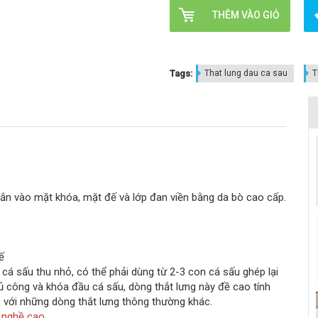
THÊM VÀO GIỎ
Tags:
That lung dau ca sau
T
gắn vào mặt khóa, mặt đế và lớp đan viền bằng da bò cao cấp.
ế
á sấu thu nhỏ, có thể phải dùng từ 2-3 con cá sấu ghép lại
ủ công và khóa đầu cá sấu, dòng thắt lưng này đề cao tính
ới những dòng thắt lưng thông thường khác.
 nghề cao.