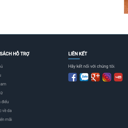
 SÁCH HỖ TRỢ
LIÊN KẾT
Hãy kết nối với chúng tôi.
hủ
u
nam
nữ
 điểu
c về da
yến mãi