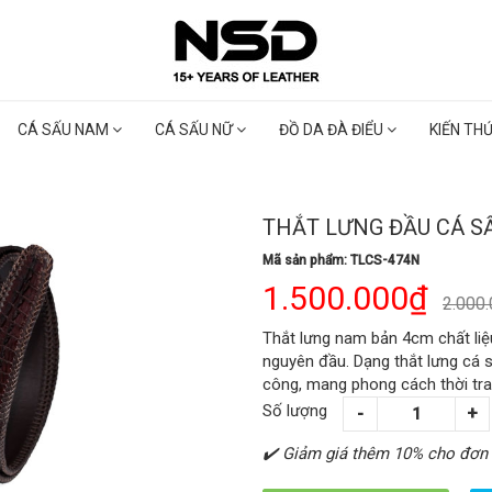
CÁ SẤU NAM
CÁ SẤU NỮ
ĐỒ DA ĐÀ ĐIỂU
KIẾN TH
THẮT LƯNG ĐẦU CÁ S
Mã sản phẩm: TLCS-474N
1.500.000₫
2.000
Thắt lưng nam bản 4cm chất liệ
nguyên đầu. Dạng thắt lưng cá 
công, mang phong cách thời tr
Số lượng
✔️ Giảm giá thêm 10% cho đơn