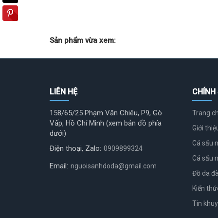
Sản phẩm vừa xem:
LIÊN HỆ
CHÍNH
158/65/25 Phạm Văn Chiêu, P9, Gò
Trang c
Vấp, Hồ Chí Minh (xem bản đồ phía
Giới thiệ
dưới)
Cá sấu 
Điện thoại, Zalo:
0909899324
Cá sấu 
Email:
nguoisanhdoda@gmail.com
Đồ da đà
Kiến thứ
Tin khu