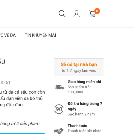
0
ỨC VỀ DA
TIN KHUYẾN MÃI
ẤU
Sẽ có tại nhà bạn
từ 1-7 ngày làm việc
Giao hàng miễn phí
.000₫
Sản phẩm trên
u từ da cá sấu con còn
500,000đ
sấu đan viền da bò thủ
Đổi trả hàng trong 7
ang độc đáo.
ngày
Bảo hành 2 năm
 hàng từ 2 sản phẩm
Thanh toán
Thanh toán khi nhận