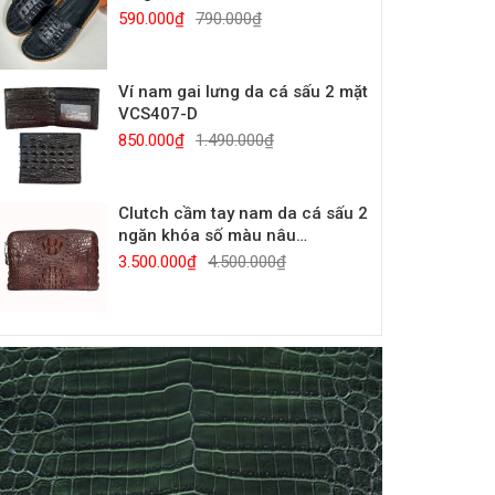
590.000₫
790.000₫
Ví nam gai lưng da cá sấu 2 mặt
VCS407-D
850.000₫
1.490.000₫
Clutch cầm tay nam da cá sấu 2
ngăn khóa số màu nâu
CTCS910-N
3.500.000₫
4.500.000₫