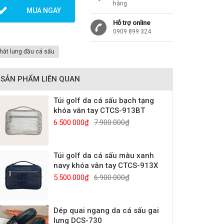
hàng
MUA NGAY
Hỗ trợ online
0909 899 324
hắt lưng đầu cá sấu
SẢN PHẨM LIÊN QUAN
Túi golf da cá sấu bạch tạng
khóa vân tay CTCS-913BT
6.500.000₫
7.900.000₫
Túi golf da cá sấu màu xanh
navy khóa vân tay CTCS-913X
5.500.000₫
6.900.000₫
Dép quai ngang da cá sấu gai
lưng DCS-730