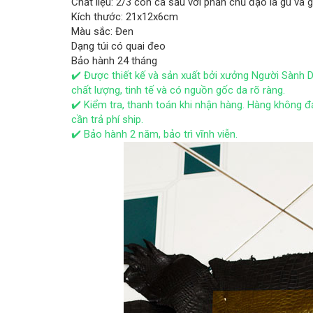
Chất liệu: 2/3 con cá sấu với phần chủ đạo là gù và g
Kích thước: 21x12x6cm
Màu sắc: Đen
Dạng túi có quai đeo
Bảo hành 24 tháng
✔️ Được thiết kế và sản xuất bởi xưởng Người Sành Da
chất lượng, tinh tế và có nguồn gốc da rõ ràng.
✔️ Kiểm tra, thanh toán khi nhận hàng. Hàng không
cần trả phí ship.
✔️ Bảo hành 2 năm, bảo trì vĩnh viễn.