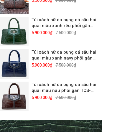
5.500.000₫
7.000.000₫
Túi xách nữ da bụng cá sấu hai
quai màu xanh rêu phối gân
TCS-1101R
5.900.000₫
7.500.000₫
Túi xách nữ da bụng cá sấu hai
quai màu xanh navy phối gân
TCS-1101NV
5.900.000₫
7.500.000₫
Túi xách nữ da bụng cá sấu hai
quai màu nâu phối gân TCS-
1101N
5.900.000₫
7.500.000₫