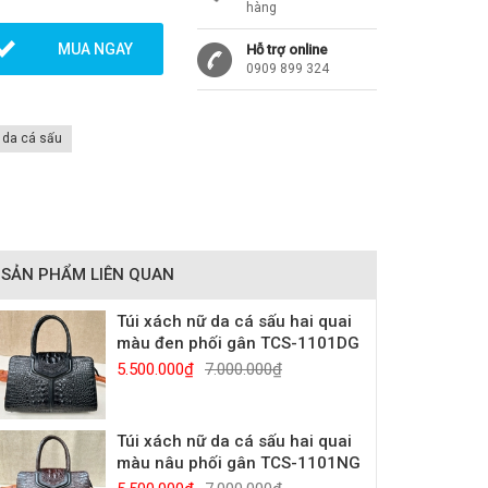
hàng
MUA NGAY
Hỗ trợ online
0909 899 324
ữ da cá sấu
SẢN PHẨM LIÊN QUAN
Túi xách nữ da cá sấu hai quai
màu đen phối gân TCS-1101DG
5.500.000₫
7.000.000₫
Túi xách nữ da cá sấu hai quai
màu nâu phối gân TCS-1101NG