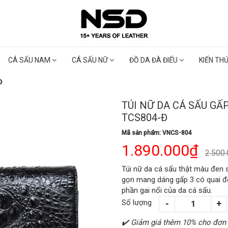
CÁ SẤU NAM
CÁ SẤU NỮ
ĐỒ DA ĐÀ ĐIỂU
KIẾN TH
Đ
TÚI NỮ DA CÁ SẤU GẤ
TCS804-Đ
Mã sản phẩm: VNCS-804
1.890.000₫
2.500
Túi nữ da cá sấu thật màu đen s
gọn mang dáng gấp 3 có quai đ
phần gai nổi của da cá sấu.
Số lượng
✔️ Giảm giá thêm 10% cho đơn