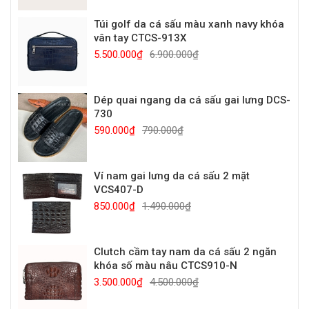
Túi golf da cá sấu màu xanh navy khóa
vân tay CTCS-913X
5.500.000₫
6.900.000₫
Dép quai ngang da cá sấu gai lưng DCS-
730
590.000₫
790.000₫
Ví nam gai lưng da cá sấu 2 mặt
VCS407-D
850.000₫
1.490.000₫
Clutch cầm tay nam da cá sấu 2 ngăn
khóa số màu nâu CTCS910-N
3.500.000₫
4.500.000₫