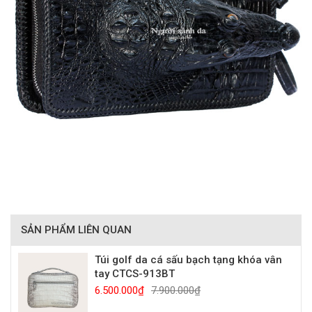
SẢN PHẨM LIÊN QUAN
Túi golf da cá sấu bạch tạng khóa vân
tay CTCS-913BT
6.500.000₫
7.900.000₫