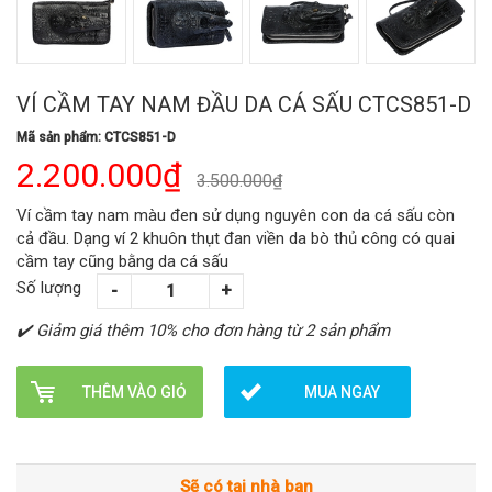
VÍ CẦM TAY NAM ĐẦU DA CÁ SẤU CTCS851-D
Mã sản phẩm: CTCS851-D
2.200.000₫
3.500.000₫
Ví cầm tay nam màu đen sử dụng nguyên con da cá sấu còn
cả đầu. Dạng ví 2 khuôn thụt đan viền da bò thủ công có quai
cầm tay cũng bằng da cá sấu
Số lượng
✔️ Giảm giá thêm 10% cho đơn hàng từ 2 sản phẩm
THÊM VÀO GIỎ
MUA NGAY
Sẽ có tại nhà bạn