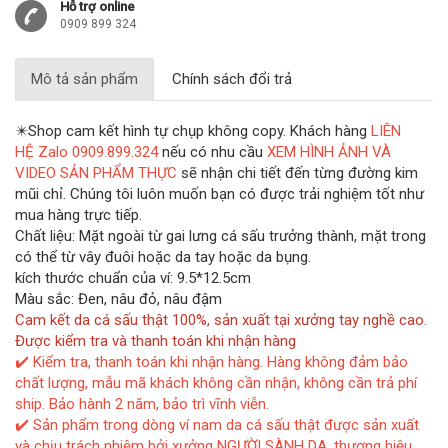
Hỗ trợ online
0909 899 324
Mô tả sản phẩm
Chính sách đổi trả
✴️Shop cam kết hình tự chụp không copy. Khách hàng
LIÊN
HỆ Zalo 0909.899.324
nếu có nhu cầu
XEM HÌNH ẢNH VÀ
VIDEO SẢN PHẨM THỰC
sẽ nhận chi tiết đến từng đường kim
mũi chỉ. Chúng tôi luôn muốn bạn có được trải nghiệm tốt như
mua hàng trực tiếp.
Chất liệu: Mặt ngoài từ gai lưng cá sấu trưởng thành, mặt trong
có thể từ vây đuôi hoặc da tay hoặc da bụng.
kích thước chuẩn của ví: 9.5*12.5cm
Màu sắc: Đen, nâu đỏ, nâu đậm
Cam kết da cá sấu thật 100%, sản xuất tại xưởng tay nghề cao.
Được kiểm tra và thanh toán khi nhận hàng
✔️ Kiểm tra, thanh toán khi nhận hàng. Hàng không đảm bảo
chất lượng, mẫu mã khách không cần nhận, không cần trả phí
ship. Bảo hành 2 năm, bảo trì vĩnh viễn.
✔️ Sản phẩm trong dòng ví nam da cá sấu thật được sản xuất
và chịu trách nhiệm bởi xưởng NGƯỜI SÀNH DA, thương hiệu