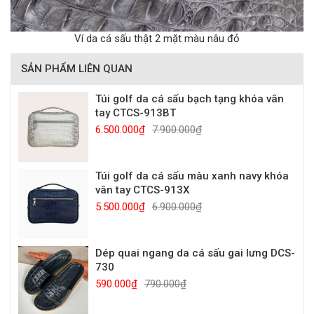
Ví da cá sấu thật 2 mặt màu nâu đỏ
SẢN PHẨM LIÊN QUAN
Túi golf da cá sấu bạch tạng khóa vân
tay CTCS-913BT
6.500.000₫
7.900.000₫
Túi golf da cá sấu màu xanh navy khóa
vân tay CTCS-913X
5.500.000₫
6.900.000₫
Dép quai ngang da cá sấu gai lưng DCS-
730
590.000₫
790.000₫