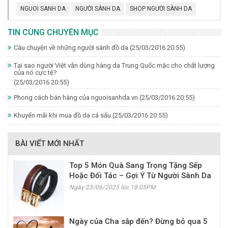
NGUOI SANH DA
NGƯỜI SÀNH DA
SHOP NGƯỜI SÀNH DA
TIN CÙNG CHUYÊN MỤC
Câu chuyện về những người sành đồ da
(25/03/2016 20:55)
Tại sao người Việt vẫn dùng hàng da Trung Quốc mặc cho chất lượng
của nó cực tệ?
(25/03/2016 20:55)
Phong cách bán hàng của nguoisanhda.vn
(25/03/2016 20:55)
Khuyến mãi khi mua đồ da cá sấu
(25/03/2016 20:55)
BÀI VIẾT MỚI NHẤT
Top 5 Món Quà Sang Trọng Tặng Sếp
Hoặc Đối Tác – Gợi Ý Từ Người Sành Da
Ngày:23/06/2025 lúc 18:05PM
Ngày của Cha sắp đến? Đừng bỏ qua 5