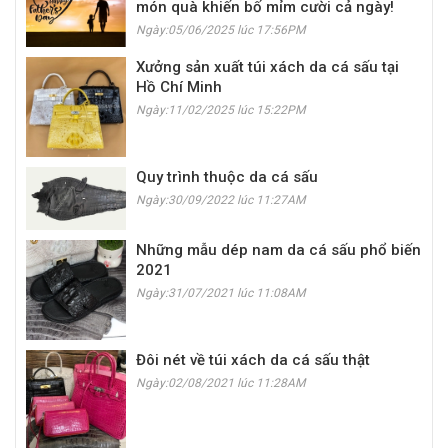
món quà khiến bố mỉm cười cả ngày!
Ngày:05/06/2025 lúc 17:56PM
Xưởng sản xuất túi xách da cá sấu tại
Hồ Chí Minh
Ngày:11/02/2025 lúc 15:22PM
Quy trình thuộc da cá sấu
Ngày:30/09/2022 lúc 11:27AM
Những mẫu dép nam da cá sấu phổ biến
2021
Ngày:31/07/2021 lúc 11:08AM
Đôi nét về túi xách da cá sấu thật
Ngày:02/08/2021 lúc 11:28AM