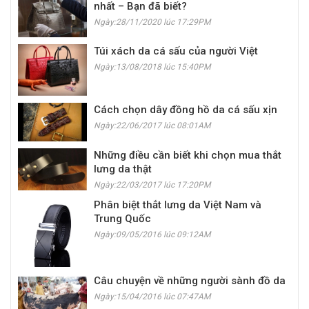
nhất – Bạn đã biết?
Ngày:28/11/2020 lúc 17:29PM
Túi xách da cá sấu của người Việt
Ngày:13/08/2018 lúc 15:40PM
Cách chọn dây đồng hồ da cá sấu xịn
Ngày:22/06/2017 lúc 08:01AM
Những điều cần biết khi chọn mua thắt
lưng da thật
Ngày:22/03/2017 lúc 17:20PM
Phân biệt thắt lưng da Việt Nam và
Trung Quốc
Ngày:09/05/2016 lúc 09:12AM
Câu chuyện về những người sành đồ da
Ngày:15/04/2016 lúc 07:47AM