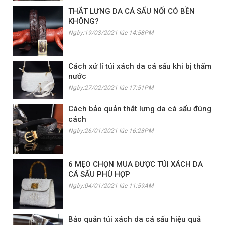
THẮT LƯNG DA CÁ SẤU NỐI CÓ BỀN
KHÔNG?
Ngày:19/03/2021 lúc 14:58PM
Cách xử lí túi xách da cá sấu khi bị thấm
nước
Ngày:27/02/2021 lúc 17:51PM
Cách bảo quản thắt lưng da cá sấu đúng
cách
Ngày:26/01/2021 lúc 16:23PM
6 MẸO CHỌN MUA ĐƯỢC TÚI XÁCH DA
CÁ SẤU PHÙ HỢP
Ngày:04/01/2021 lúc 11:59AM
Bảo quản túi xách da cá sấu hiệu quả