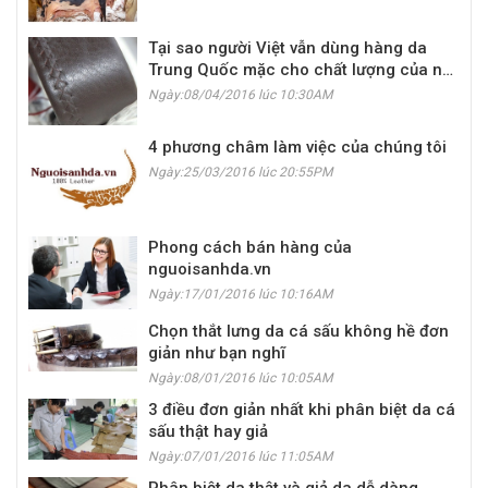
Tại sao người Việt vẫn dùng hàng da
Trung Quốc mặc cho chất lượng của nó
cực tệ?
Ngày:08/04/2016 lúc 10:30AM
4 phương châm làm việc của chúng tôi
Ngày:25/03/2016 lúc 20:55PM
Phong cách bán hàng của
nguoisanhda.vn
Ngày:17/01/2016 lúc 10:16AM
Chọn thắt lưng da cá sấu không hề đơn
giản như bạn nghĩ
Ngày:08/01/2016 lúc 10:05AM
3 điều đơn giản nhất khi phân biệt da cá
sấu thật hay giả
Ngày:07/01/2016 lúc 11:05AM
Phân biệt da thật và giả da dễ dàng